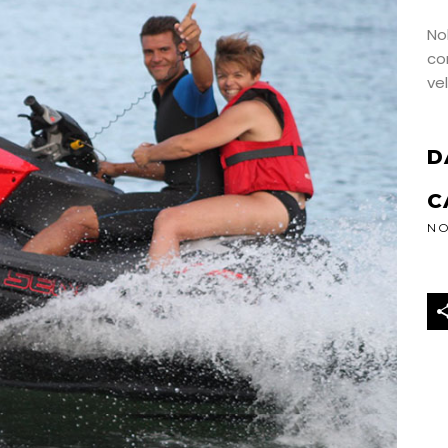
No
co
vel
D
C
N