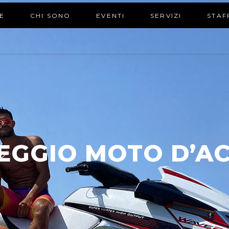
E
CHI SONO
EVENTI
SERVIZI
STAF
EGGIO MOTO D’A