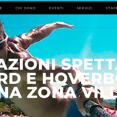
E
CHI SONO
EVENTI
SERVIZI
STAF
ZIONI SPETT
RD E HOVERB
A ZONA VIL