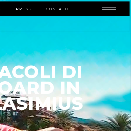
INFO
F
PRESS
CONTATTI
ACOLI DI
OARD IN
LASIMIUS