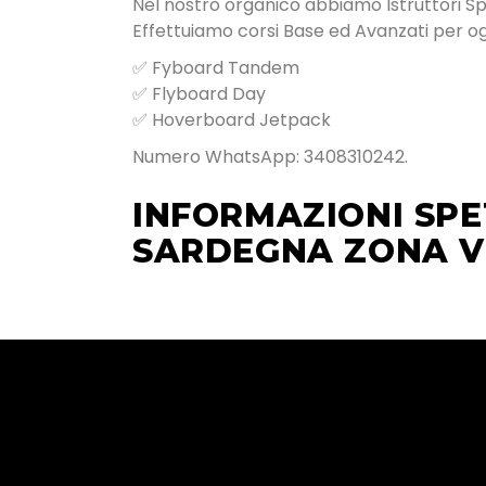
Nel nostro organico abbiamo Istruttori Speci
Effettuiamo corsi Base ed Avanzati per ogn
✅ Fyboard Tandem
✅ Flyboard Day
✅ Hoverboard Jetpack
Numero WhatsApp: 3408310242.
INFORMAZIONI SPE
SARDEGNA ZONA V