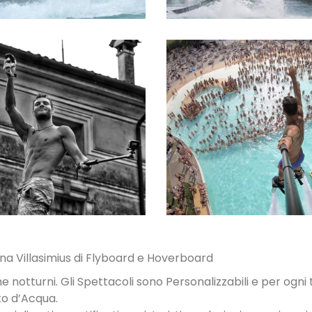
SPETTACOLI
SPETTACOLI 
DIURNI E
PISCINA
NOTTURNI
na Villasimius di Flyboard e Hoverboard
he notturni. Gli Spettacoli sono Personalizzabili e per ogni t
to d’Acqua.