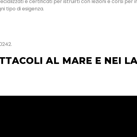
alizzati e certificati per istruirti con lezioni e corsi per 
i tipo di esigenza.
0242.
TACOLI AL MARE E NEI LA