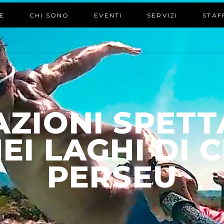
E
CHI SONO
EVENTI
SERVIZI
STAF
ZIONI SPETT
EI LAGHI DI 
PERSEU