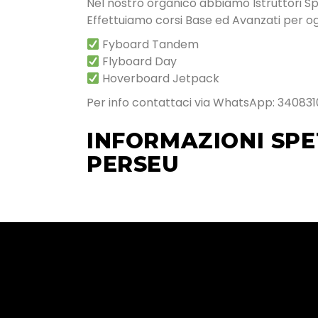
Nel nostro organico abbiamo Istruttori Speci
Effettuiamo corsi Base ed Avanzati per ogn
Fyboard Tandem
Flyboard Day
Hoverboard Jetpack
Per info contattaci via WhatsApp: 340831
INFORMAZIONI SPET
PERSEU