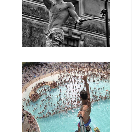
SPETTACOLI
DIURNI E
NOTTURNI
SPETTACOLI IN
PISCINA