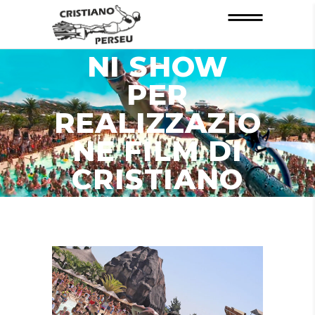
INFORMAZIO
NI SHOW
PER
REALIZZAZIO
NE FILM DI
CRISTIANO
PERSEU