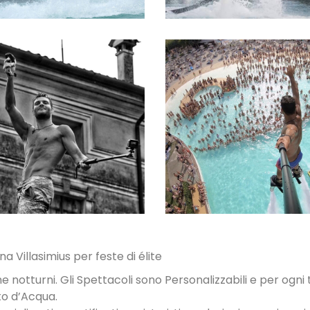
SPETTACOLI
SPETTACOLI 
DIURNI E
PISCINA
NOTTURNI
 Villasimius per feste di élite
he notturni. Gli Spettacoli sono Personalizzabili e per ogni t
to d’Acqua.