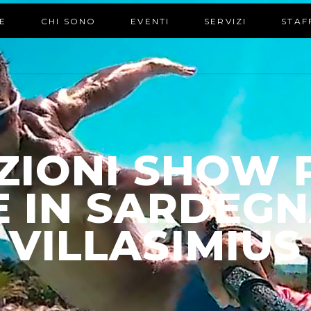
E
CHI SONO
EVENTI
SERVIZI
STAF
ZIONI SHOW P
TE IN SARDEG
VILLASIMIUS