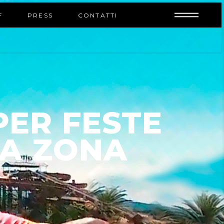
INFO
F
PRESS
CONTATTI
ER FESTE
NA ZONA