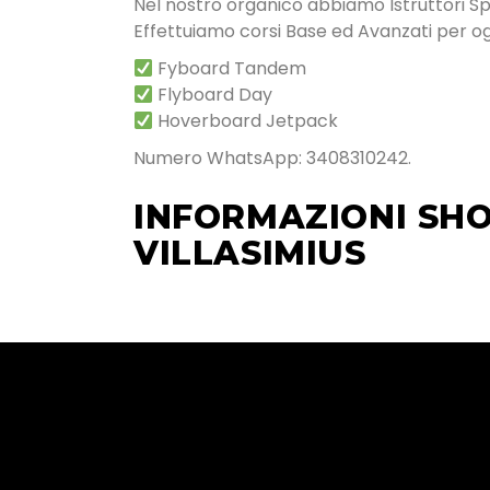
Nel nostro organico abbiamo Istruttori Speci
Effettuiamo corsi Base ed Avanzati per ogn
Fyboard Tandem
Flyboard Day
Hoverboard Jetpack
Numero WhatsApp: 3408310242.
INFORMAZIONI SHO
VILLASIMIUS