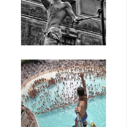
SPETTACOLI
DIURNI E
NOTTURNI
SPETTACOLI IN
PISCINA