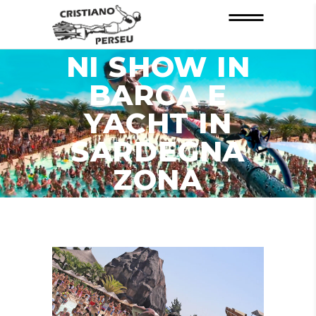
INFORMAZIO
NI SHOW IN
BARCA E
YACHT IN
SARDEGNA
ZONA
VILLASIMIUS