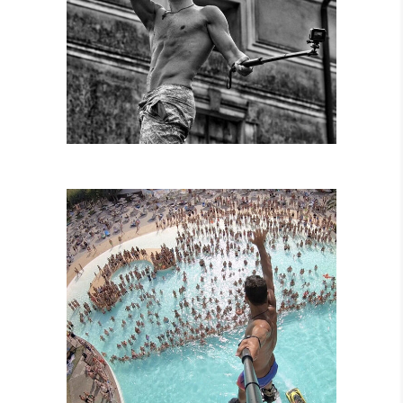
SPETTACOLI
DIURNI E
NOTTURNI
SPETTACOLI IN
PISCINA