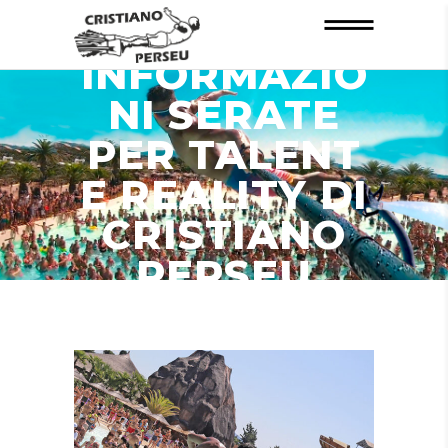
INFORMAZIO
NI SERATE
PER TALENT
E REALITY DI
CRISTIANO
PERSEU