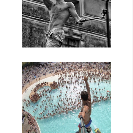
SPETTACOLI
DIURNI E
NOTTURNI
SPETTACOLI IN
PISCINA