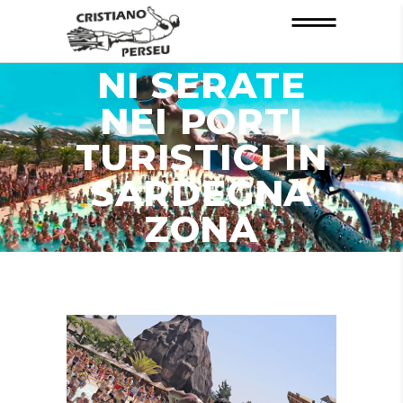
INFORMAZIO
NI SERATE
NEI PORTI
TURISTICI IN
SARDEGNA
ZONA
VILLASIMIUS