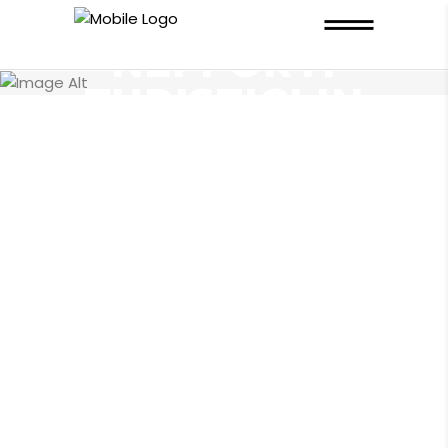
NI SERATE
NEI PORTI
TURISTICI IN
COSTA
SMERALDA
FLYBOARD
TANDEM
ATTRAZIONI
COMBINATE
ISTRUTTORI
CERTIFICATI