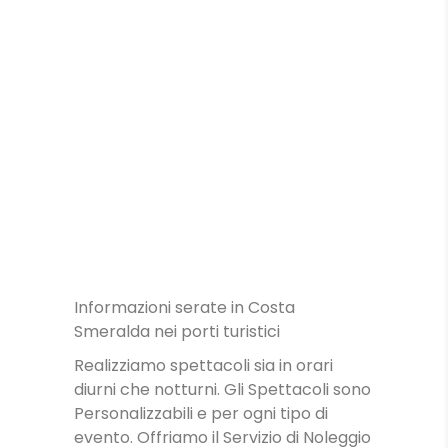
NOLEGGIO MOTO
D’ACQUA
NOLEGGIO
ATTREZZATURE
SPETTACOLI
DIURNI E
NOTTURNI
SPETTACOLI IN
PISCINA
Informazioni serate in Costa
LEZIONI
Smeralda nei porti turistici
Realizziamo spettacoli sia in orari
diurni che notturni. Gli Spettacoli sono
Personalizzabili e per ogni tipo di
evento. Offriamo il Servizio di Noleggio