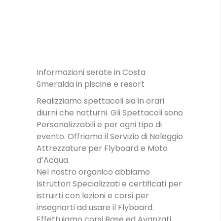
SPETTACOLI
DIURNI E
NOTTURNI
SPETTACOLI IN
PISCINA
Informazioni serate in Costa
LEZIONI
Smeralda in piscine e resort
Realizziamo spettacoli sia in orari
diurni che notturni. Gli Spettacoli sono
Personalizzabili e per ogni tipo di
evento. Offriamo il Servizio di Noleggio
Attrezzature per Flyboard e Moto
d’Acqua.
Nel nostro organico abbiamo
Istruttori Specializzati e certificati per
istruirti con lezioni e corsi per
insegnarti ad usare il Flyboard.
Effettuiamo corsi Base ed Avanzati