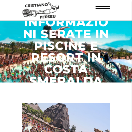
INFORMAZIO
NI SERATE IN
PISCINE E
RESORT IN
COSTA
SMERALDA