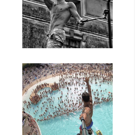
SPETTACOLI
DIURNI E
NOTTURNI
SPETTACOLI IN
PISCINA