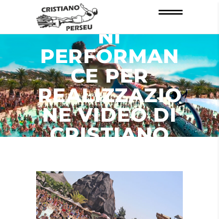
INFORMAZIO
NI
PERFORMAN
CE PER
REALIZZAZIO
NE VIDEO DI
CRISTIANO
PERSEU