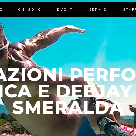
E
CHI SONO
EVENTI
SERVIZI
STAF
AZIONI PERF
CA E DEEJAY
SMERALDA