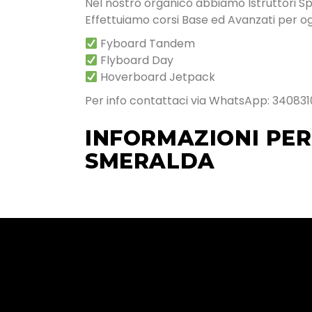
Nel nostro organico abbiamo Istruttori Speci
Effettuiamo corsi Base ed Avanzati per ogn
Fyboard Tandem
Flyboard Day
Hoverboard Jetpack
Per info contattaci via WhatsApp: 340831
INFORMAZIONI PER
SMERALDA