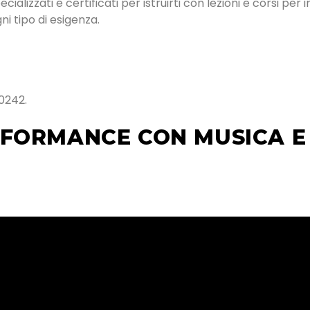
alizzati e certificati per istruirti con lezioni e corsi per 
i tipo di esigenza.
0242.
FORMANCE CON MUSICA E 