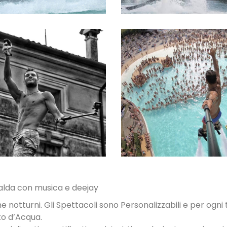
SPETTACOLI
SPETTACOLI 
DIURNI E
PISCINA
NOTTURNI
alda con musica e deejay
he notturni. Gli Spettacoli sono Personalizzabili e per ogni t
to d’Acqua.