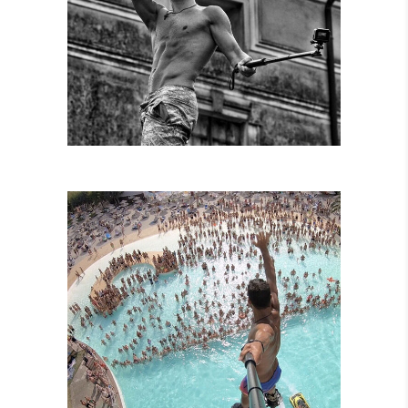
SPETTACOLI
DIURNI E
NOTTURNI
SPETTACOLI IN
PISCINA