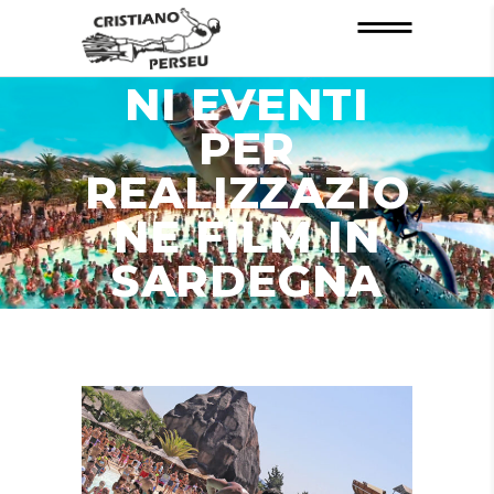
INFORMAZIO
NI EVENTI
PER
REALIZZAZIO
NE FILM IN
SARDEGNA
ZONA CHIA