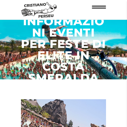
INFORMAZIO
NI EVENTI
PER FESTE DI
ELITE IN
COSTA
SMERALDA