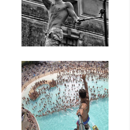
SPETTACOLI
DIURNI E
NOTTURNI
SPETTACOLI IN
PISCINA