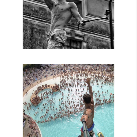
SPETTACOLI
DIURNI E
NOTTURNI
SPETTACOLI IN
PISCINA