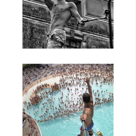
SPETTACOLI
DIURNI E
NOTTURNI
SPETTACOLI IN
PISCINA