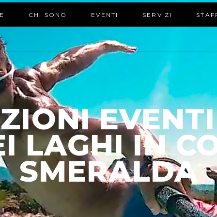
E
CHI SONO
EVENTI
SERVIZI
STAF
ZIONI EVENTI
EI LAGHI IN C
SMERALDA