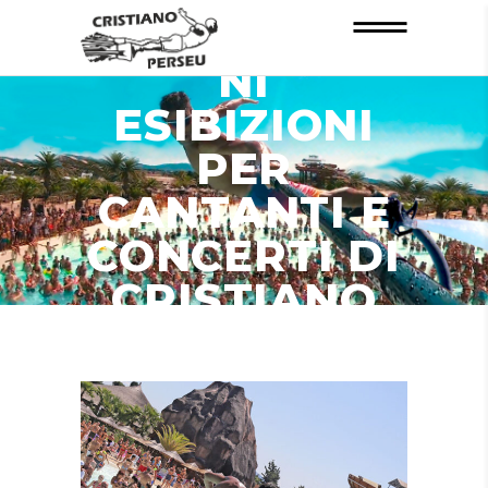
INFORMAZIO
NI
ESIBIZIONI
PER
CANTANTI E
CONCERTI DI
CRISTIANO
PERSEU