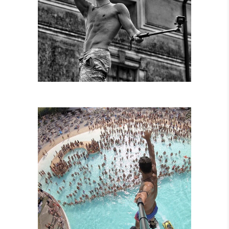
SPETTACOLI
DIURNI E
NOTTURNI
SPETTACOLI IN
PISCINA