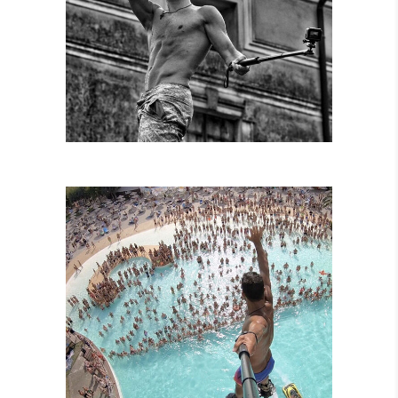
SPETTACOLI
DIURNI E
NOTTURNI
SPETTACOLI IN
PISCINA