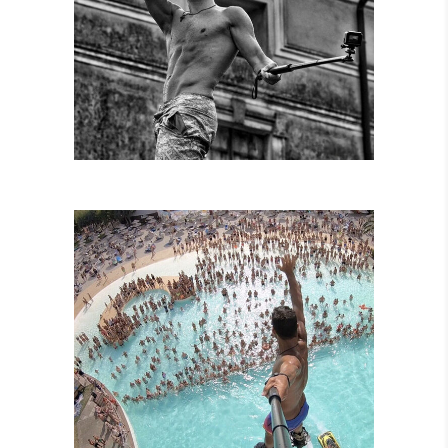
SPETTACOLI
DIURNI E
NOTTURNI
SPETTACOLI IN
PISCINA