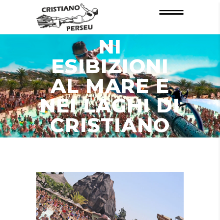
INFORMAZIO
NI
ESIBIZIONI
AL MARE E
NEI LAGHI DI
CRISTIANO
PERSEU