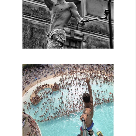
SPETTACOLI
DIURNI E
NOTTURNI
SPETTACOLI IN
PISCINA