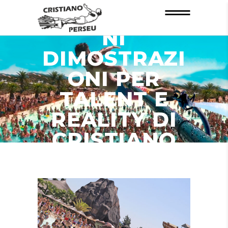
INFORMAZIO
NI
DIMOSTRAZI
ONI PER
TALENT E
REALITY DI
CRISTIANO
PERSEU