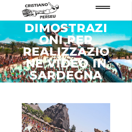
INFORMAZIO
NI
DIMOSTRAZI
ONI PER
REALIZZAZIO
NE VIDEO IN
SARDEGNA
ZONA
VILLASIMIUS