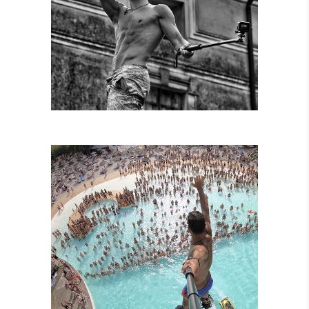
SPETTACOLI
DIURNI E
NOTTURNI
SPETTACOLI IN
PISCINA