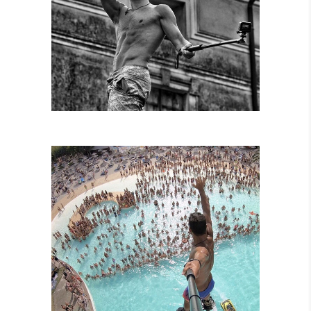
SPETTACOLI
DIURNI E
NOTTURNI
SPETTACOLI IN
PISCINA