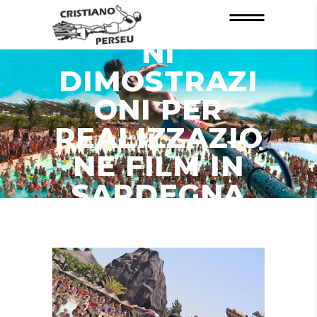
INFORMAZIO
NI
DIMOSTRAZI
ONI PER
REALIZZAZIO
NE FILM IN
SARDEGNA
ZONA CHIA