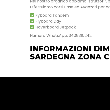
Nel nostro organico abbiamo Istruttori Speci
Effettuiamo corsi Base ed Avanzati per ogn
Fyboard Tandem
Flyboard Day
Hoverboard Jetpack
Numero WhatsApp: 3408310242.
INFORMAZIONI DIMO
SARDEGNA ZONA C