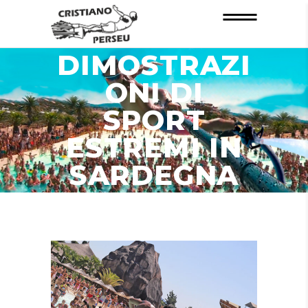
INFORMAZIO
NI
DIMOSTRAZI
ONI DI
SPORT
ESTREMI IN
SARDEGNA
ZONA
VILLASIMIUS