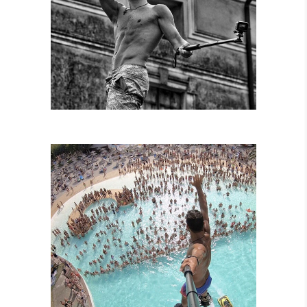
SPETTACOLI
DIURNI E
NOTTURNI
SPETTACOLI IN
PISCINA