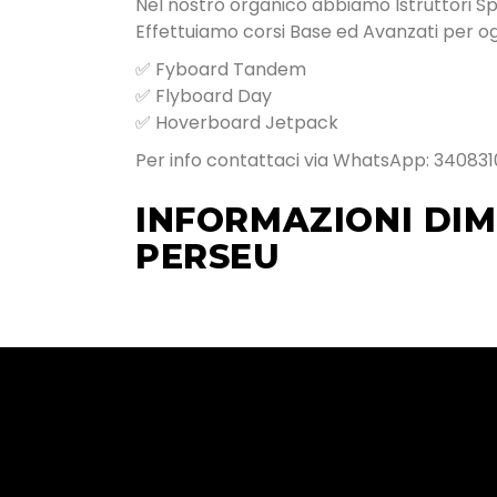
Nel nostro organico abbiamo Istruttori Speci
Effettuiamo corsi Base ed Avanzati per ogn
✅ Fyboard Tandem
✅ Flyboard Day
✅ Hoverboard Jetpack
Per info contattaci via WhatsApp: 340831
INFORMAZIONI DIM
PERSEU