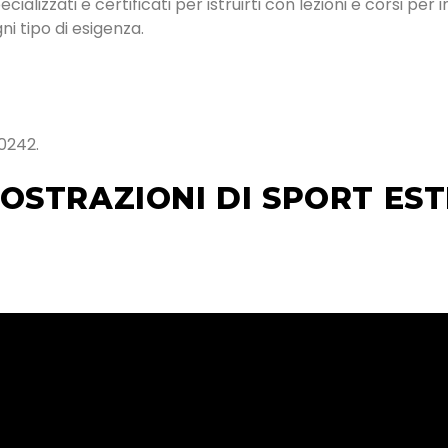
alizzati e certificati per istruirti con lezioni e corsi per 
i tipo di esigenza.
0242.
OSTRAZIONI DI SPORT EST