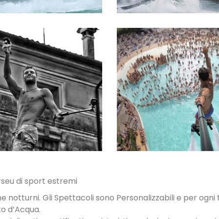
SPETTACOLI
SPETTACOLI 
DIURNI E
PISCINA
NOTTURNI
rseu di sport estremi
he notturni. Gli Spettacoli sono Personalizzabili e per ogni t
to d’Acqua.