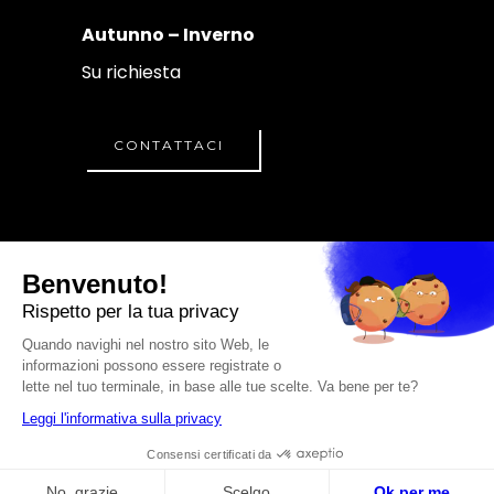
Autunno – Inverno
Su richiesta
CONTATTACI
© A.S.D. CRISTIANO
PERSEU ACADEMY
P. IVA
04114
250923
PRIVACY
CREDITS