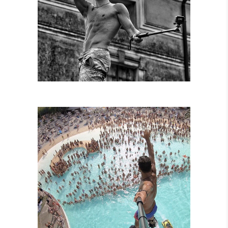
SPETTACOLI
DIURNI E
NOTTURNI
SPETTACOLI IN
PISCINA