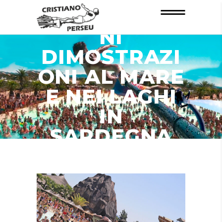
INFORMAZIO
NI
DIMOSTRAZI
ONI AL MARE
E NEI LAGHI
IN
SARDEGNA
ZONA CHIA